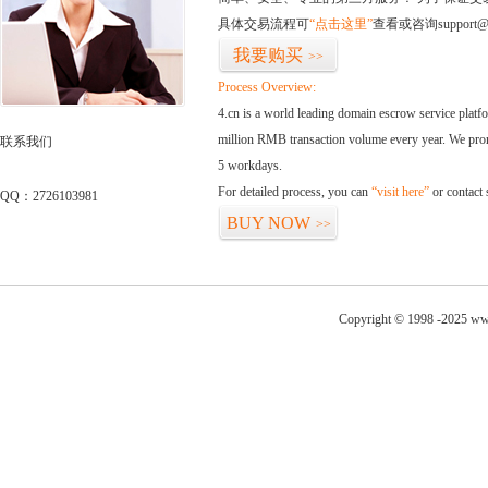
具体交易流程可
“点击这里”
查看或咨询support@
我要购买
>>
Process Overview:
4.cn is a world leading domain escrow service plat
million RMB transaction volume every year. We promi
联系我们
5 workdays.
For detailed process, you can
“visit here”
or contact
QQ：2726103981
BUY NOW
>>
Copyright © 1998 -2025 www