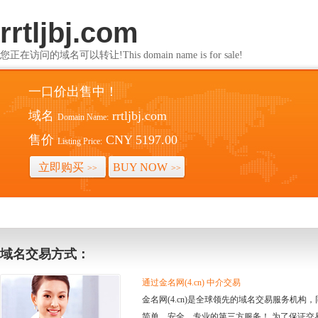
rrtljbj.com
您正在访问的域名可以转让!This domain name is for sale!
一口价出售中！
域名
rrtljbj.com
Domain Name:
售价
CNY 5197.00
Listing Price:
立即购买
BUY NOW
>>
>>
域名交易方式：
通过金名网(4.cn) 中介交易
金名网(4.cn)是全球领先的域名交易服务机
简单、安全、专业的第三方服务！ 为了保证交