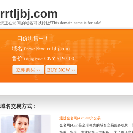
rrtljbj.com
您正在访问的域名可以转让!This domain name is for sale!
一口价出售中！
域名
rrtljbj.com
Domain Name:
售价
CNY 5197.00
Listing Price:
立即购买
BUY NOW
>>
>>
域名交易方式：
通过金名网(4.cn) 中介交易
金名网(4.cn)是全球领先的域名交易服务机
简单、安全、专业的第三方服务！ 为了保证交