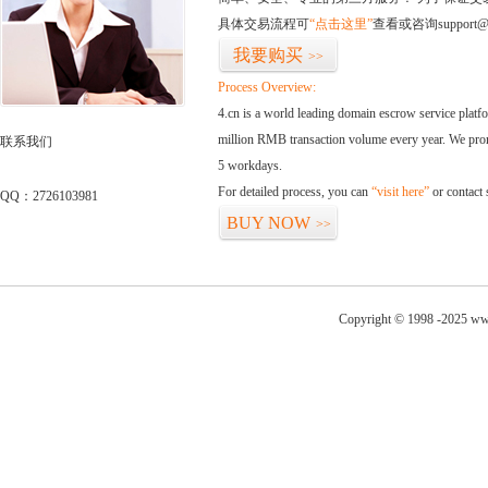
具体交易流程可
“点击这里”
查看或咨询support@
我要购买
>>
Process Overview:
4.cn is a world leading domain escrow service plat
million RMB transaction volume every year. We promi
联系我们
5 workdays.
For detailed process, you can
“visit here”
or contact
QQ：2726103981
BUY NOW
>>
Copyright © 1998 -2025 www