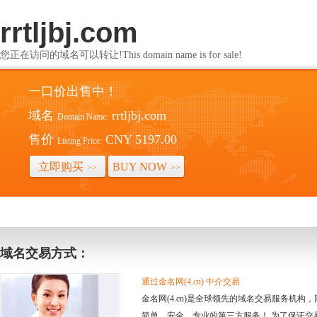
rrtljbj.com
您正在访问的域名可以转让!This domain name is for sale!
一口价出售中！
域名
rrtljbj.com
Domain Name:
售价
CNY 5197.00
Listing Price:
立即购买
BUY NOW
>>
>>
域名交易方式：
通过金名网(4.cn) 中介交易
金名网(4.cn)是全球领先的域名交易服务机
简单、安全、专业的第三方服务！ 为了保证交