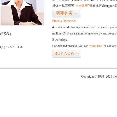
具体交易流程可
“点击这里”
查看或咨询support@
我要购买
>>
Process Overview:
4.cn is a world leading domain escrow service plat
million RMB transaction volume every year. We promi
联系我们
5 workdays.
For detailed process, you can
“visit here”
or contact
QQ：2726103981
BUY NOW
>>
Copyright © 1998 -2025 www