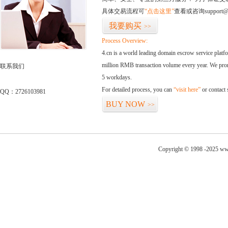
具体交易流程可
“点击这里”
查看或咨询support@
我要购买
>>
Process Overview:
4.cn is a world leading domain escrow service plat
million RMB transaction volume every year. We promi
联系我们
5 workdays.
For detailed process, you can
“visit here”
or contact
QQ：2726103981
BUY NOW
>>
Copyright © 1998 -2025 www