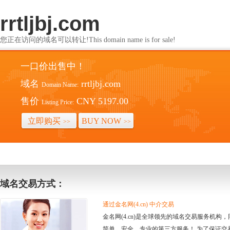
rrtljbj.com
您正在访问的域名可以转让!This domain name is for sale!
一口价出售中！
域名
rrtljbj.com
Domain Name:
售价
CNY 5197.00
Listing Price:
立即购买
BUY NOW
>>
>>
域名交易方式：
通过金名网(4.cn) 中介交易
金名网(4.cn)是全球领先的域名交易服务机
简单、安全、专业的第三方服务！ 为了保证交