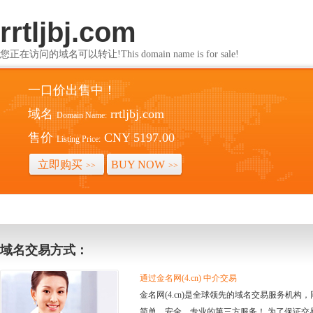
rrtljbj.com
您正在访问的域名可以转让!This domain name is for sale!
一口价出售中！
域名
rrtljbj.com
Domain Name:
售价
CNY 5197.00
Listing Price:
立即购买
BUY NOW
>>
>>
域名交易方式：
通过金名网(4.cn) 中介交易
金名网(4.cn)是全球领先的域名交易服务机
简单、安全、专业的第三方服务！ 为了保证交