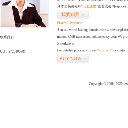
具体交易流程可
“点击这里”
查看或咨询support@
我要购买
>>
Process Overview:
4.cn is a world leading domain escrow service plat
million RMB transaction volume every year. We promi
联系我们
5 workdays.
For detailed process, you can
“visit here”
or contact
QQ：2726103981
BUY NOW
>>
Copyright © 1998 -2025 www